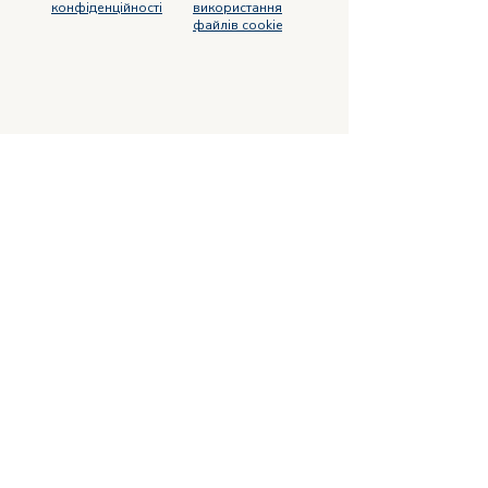
конфіденційності
використання
файлів cookie
Підпишіться на розсилку
Щоб бути в курсі результатів проєкту,
подій та корисних анонсів у сфері
вуглецевої нейтральності міст України
та Європейського Союзу
Приєднатися