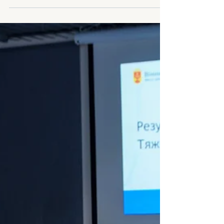
Конференції Міст Місії
ЄС 2026 у Турині
Наприкінці травня 2026 року партнери
U_CAN зібралися на Конференції Міст Місії
ЄС у Турині, Італія, разом із представниками
міст, інституцій ЄС та проєктів з усієї
Європи. У рамках теми «Реалізація міського
кліматичного переходу в Європі» захід
зосередився на конкретних рішеннях для
міської трансформації, де проєкт U_CAN
відіграв активну роль. Дрезден і
Хмельницький: партнерство в дії
Особливою цьогоріч стала участь Інни
Палій, керівниці відділу міжнародного
співробітництва м