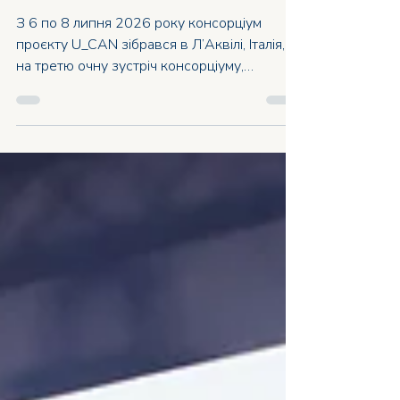
U_CAN відбулася в
Л’Аквілі
З 6 по 8 липня 2026 року консорціум
проєкту U_CAN зібрався в Л’Аквілі, Італія,
на третю очну зустріч консорціуму,
організовану Університетом Л’Аквіли (ULA)
у Конгрес-центрі Луїджі Зордана,
розташованому в історичному монастирі
Сан-Базіліо. Представники всіх 21
партнерів проєкту зустрілися, щоб
обговорити досягнутий прогрес,
представити результати другого року
реалізації проєкту та узгодити плани на
наступний рік. Л’Аквіла стала особливо
символічним місцем для проведення зустр