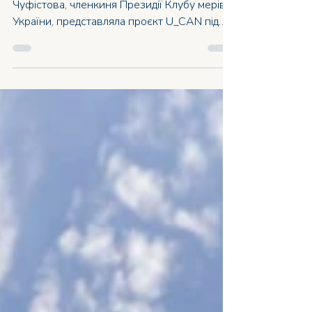
до Фінляндії та країн
Балтії
З 6 по 14 травня 2026 року Юлія
Чуфістова, членкиня Президії Клубу мерів
України, представляла проєкт U_CAN під
час торговельної місії REBIRTH OF UKRAINE
до Фінляндії, Естонії, Латвії та Литви –
делегації з 31 представника українських
муніципалітетів та бізнесу. Гельсінкі:
презентація U_CAN європейським
партнерам Центральною подією місії став
виступ Юлії Чуфістової на Українсько-
фінському бізнес-форумі з економічного
відновлення в Гельсінкі, який зібрав
близько 300 учасників