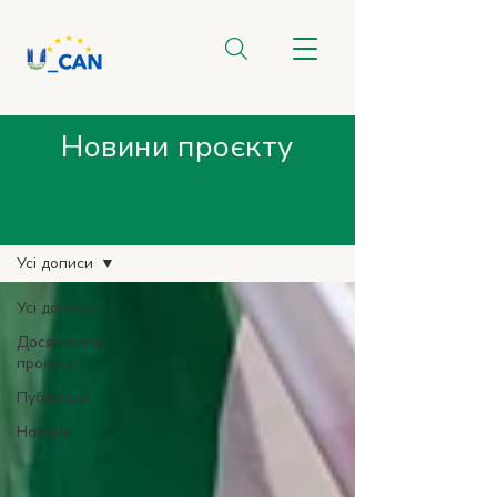
Новини проєкту
News
Усі дописи
Усі дописи
Досягнення
проєкту
Публікації
Новини