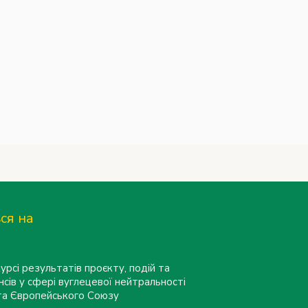
ся на
урсі результатів проєкту, подій та
нсів у сфері вуглецевої нейтральності
 та Європейського Союзу