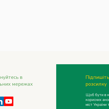
нуйтесь в
Підпишіть
льних мережах
розсилку
Щоб бути в к
корисних ано
міст України