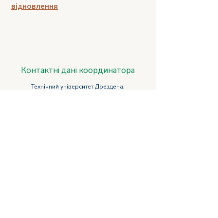
відновлення
Контактні дані координатора
Технічний університет Дрездена,
WISSENSARCHITEKTUR - Лабораторія
архітектури знань
U_CAN@tu-dresden.de
Приєднуйтесь в соціальних мережах
Політика
Політика