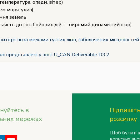
 температура, опади, вітер)
ем моря, ухил)
ння земель
зькість до зон бойових дій — окремий динамічний шар)
иторії поза межами густих лісів, заболочених місцевостей
лі представлені у звіті U_CAN Deliverable D3.2.
нуйтесь в
Підпишіть
льних мережах
розсилку
Щоб бути в к
корисних ано