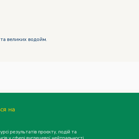
 та великих водойм.
ся на
урсі результатів проєкту, подій та
нсів у сфері вуглецевої нейтральності