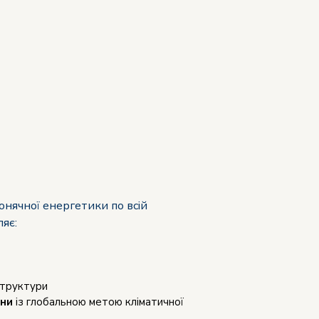
онячної енергетики по всій
яє:
структури
їни
із глобальною метою кліматичної