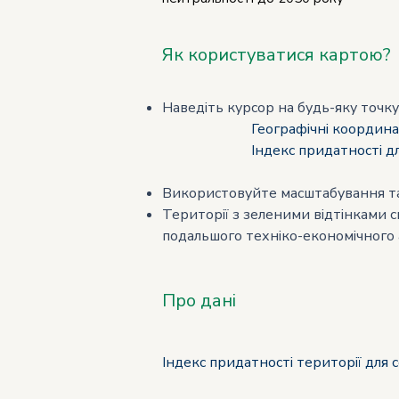
Як користуватися картою?
Наведіть курсор на будь-яку точку
Географічні координ
Індекс придатності для соняч
Використовуйте масштабування та 
Території з зеленими відтінками 
подальшого техніко-економічного а
Про дані
Індекс придатності території для 