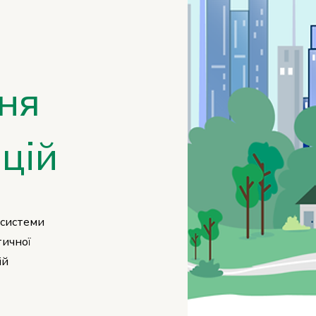
ня
цій
 системи
тичної
ій