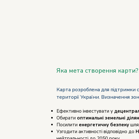
Яка мета створення карти?
Карта розроблена для підтримки с
території України. Визначення зо
Ефективно інвестувати у
децентрал
Обирати
оптимальні земельні діля
Посилити
енергетичну безпеку
шлях
Узгодити активності відповідно до
Н
нейтральності до 2050 року