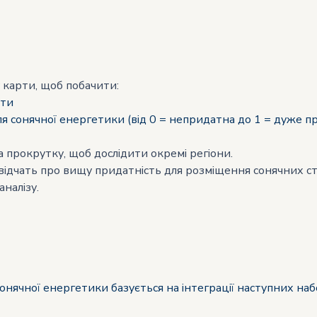
 карти, щоб побачити:
ати
ної енергетики (від 0 = непридатна до 1 = дуже пр
прокрутку, щоб дослідити окремі регіони.
свідчать про вищу придатність для розміщення сонячних ст
налізу.
сонячної енергетики базується на інтеграції наступних наб