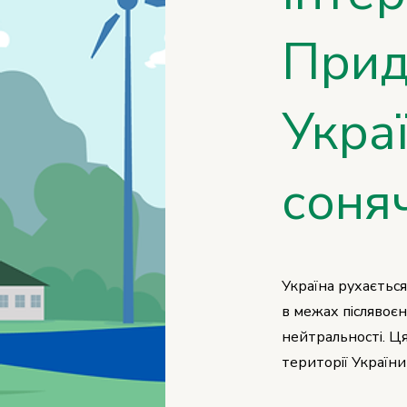
Прид
Укра
соня
Україна рухається
в межах післявоєн
нейтральності. Ця
території Україн