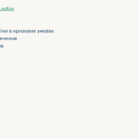
yuIlos
їни в кризових умовах. 
печення 
в.