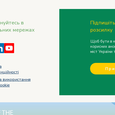
нуйтесь в
Підпишіть
льних мережах
розсилку
Щоб бути в к
корисних ано
міст України
а
При
нційності
а використання
ookie