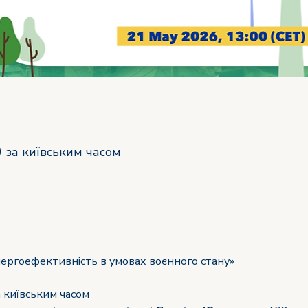
0 за київським часом
ргоефективність в умовах воєнного стану»
а київським часом