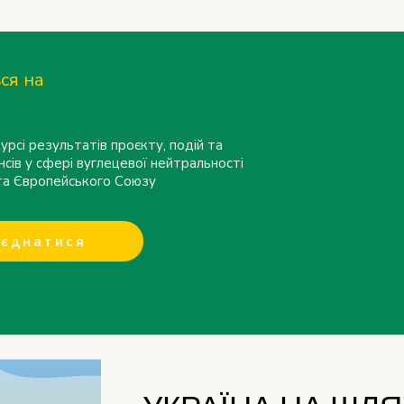
ся на
урсі результатів проєкту, подій та
нсів у сфері вуглецевої нейтральності
 та Європейського Союзу
єднатися