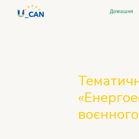
Домашня
Тематич
«Енергое
воєнного