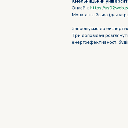
Хмельницький університе
Онлайн: 
https://us02web
Мова: англійська (для ук
Запрошуємо до експертної
Три доповідачі розглянуть
енергоефективності будів