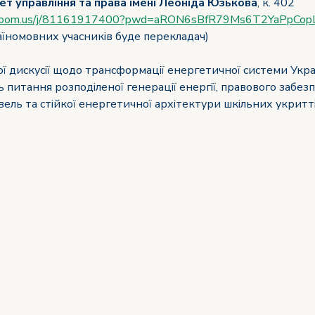
т управління та права імені Леоніда Юзькова
, к. 402
.zoom.us/j/81161917400?pwd=aRON6sBfR79Ms6T2YaPpCopL
раїномовних учасників буде перекладач)
 дискусії щодо трансформації енергетичної системи Укра
 питання розподіленої генерації енергії, правового забез
ель та стійкої енергетичної архітектури шкільних укритті