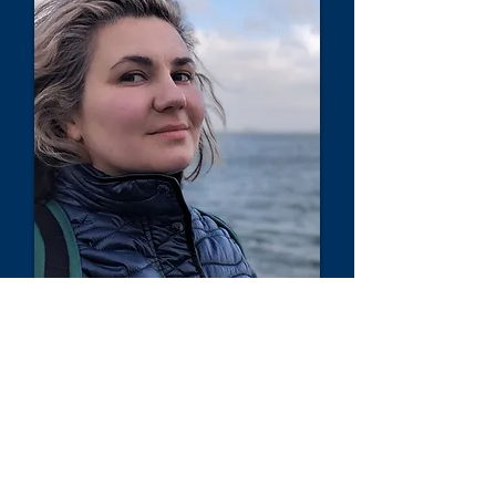
Ірина Кучерова
Зовнішні відносини, експертка
зі сталої енергетики