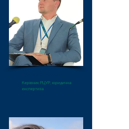
Максим Атаманюк
Керівник РЦУР, юридична
експертиза