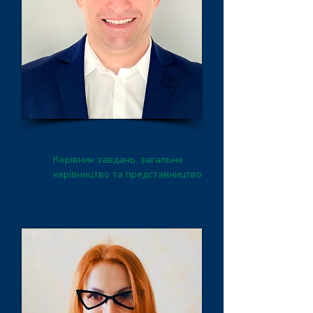
Артур Мадатян
Керівник завдань, загальне
керівництво та представництво