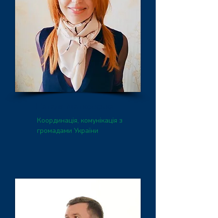
Наталія Матковська
Координація, комунікація з
громадами України