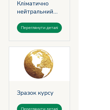
Кліматично
нейтральний
розвиток
громад:
Переглянути деталі
практичний
курс для
міських команд
Зразок курсу
Переглянути деталі